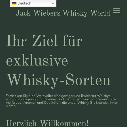
Deutsch
Jack Wiebers Whisky World
Ihr Ziel für
exklusive
Whisky-Sorten
Entdecken Sie eine Welt voller einzigartiger und limitierter Whiskys,
sorgfältig ausgewählt für Kenner und Liebhaber. Tauchen Sie ein in die
Vielfalt der Aromen und Qualitäten, die unser Whisky Großhandel Ihnen
bietet.
Herzlich Willkommen!